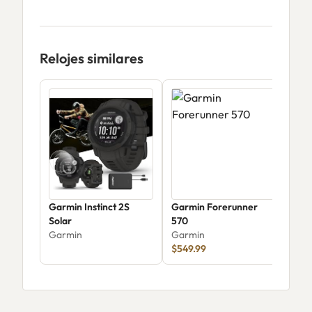
Relojes similares
Garmin Instinct 2S
Garmin Forerunner
Garm
Solar
570
mm 
Garmin
Garmin
Gar
$549.99
$24