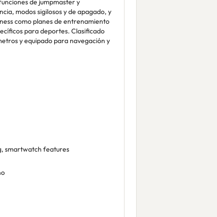
, funciones de jumpmaster y
cia, modos sigilosos y de apagado, y
itness como planes de entrenamiento
cíficos para deportes. Clasificado
 metros y equipado para navegación y
ng, smartwatch features
no