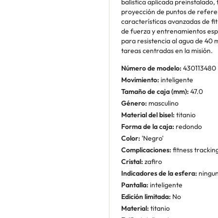
balística aplicada preinstalado
proyección de puntos de referen
características avanzadas de f
de fuerza y entrenamientos espe
para resistencia al agua de 40
tareas centradas en la misión.
Número de modelo:
430113480
Movimiento:
inteligente
Tamaño de caja (mm):
47.0
Género:
masculino
Material del bisel:
titanio
Forma de la caja:
redondo
Color:
'Negro'
Complicaciones:
fitness tracki
Cristal:
zafiro
Indicadores de la esfera:
ningu
Pantalla:
inteligente
Edición limitada:
No
Material:
titanio