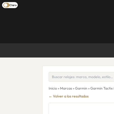
Claro
Inicio
»
Marcas
»
Garmin
» Garmin Tactix 
← Volver a los resultados