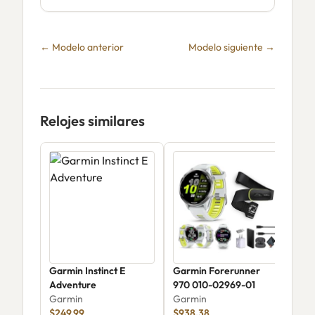
← Modelo anterior
Modelo siguiente →
Relojes similares
Garmin Instinct E
Garmin Forerunner
Gar
Adventure
970 010-02969-01
GPS
Garmin
Garmin
Gar
$249.99
$938.38
$29