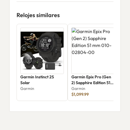
Relojes similares
Garmin Instinct 2S
Garmin Epix Pro (Gen
Gar
Solar
2) Sapphire Edition 51
Sol
Garmin
mm 010-02804-00
Garmin
Gar
$1,099.99
$1,