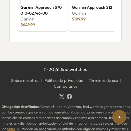
Garmin Approach S70
Garmin Approach S12
Gar
010-02746-00
Garmin
965
Garmin
$199.99
Gar
$649.99
©
2026
find.watches
Sobre nosotros
|
Política de privacidad
|
Términos de uso
|
Contáctanos
Divulgación de afiliados:
Como afiliado de Amazon, find.watches gana comisiones
por las compras que cumplan los requisitos. Podemos ganar una comisión cuando
↓
haces clic en enlaces a minoristas asociados y realizas una compra. find.watches
no es un «distribuidor autorizado» oficial de ninguna marca de relojes. Aunque
podemos participar en programas de afiliados con algunas marcas y minoristas,
×