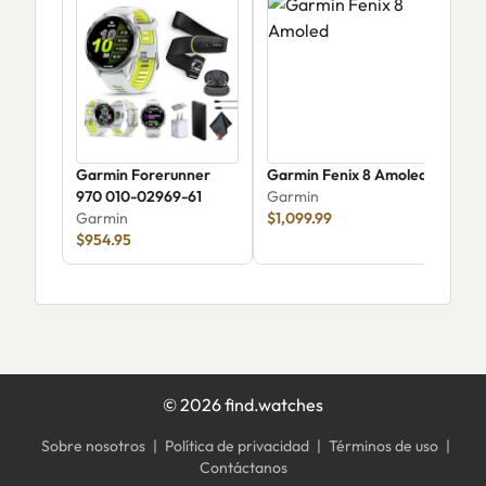
Garmin Forerunner
Garmin Fenix 8 Amoled
Gar
970 010-02969-61
Garmin
033
Garmin
$1,099.99
Gar
$954.95
$29
©
2026
find.watches
Sobre nosotros
|
Política de privacidad
|
Términos de uso
|
Contáctanos