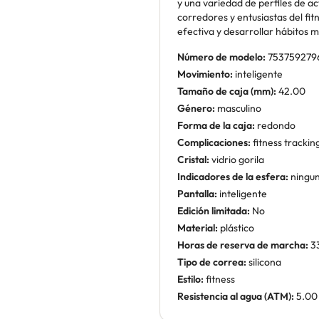
y una variedad de perfiles de ac
corredores y entusiastas del f
efectiva y desarrollar hábitos m
Número de modelo:
753759279
Movimiento:
inteligente
Tamaño de caja (mm):
42.00
Género:
masculino
Forma de la caja:
redondo
Complicaciones:
fitness tracki
Cristal:
vidrio gorila
Indicadores de la esfera:
ningu
Pantalla:
inteligente
Edición limitada:
No
Material:
plástico
Horas de reserva de marcha:
3
Tipo de correa:
silicona
Estilo:
fitness
Resistencia al agua (ATM):
5.00