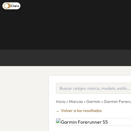
Claro
Inicio
»
Marcas
»
Garmin
» Garmin Forer
← Volver a los resultados