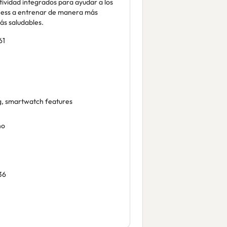
tividad integrados para ayudar a los
itness a entrenar de manera más
ás saludables.
61
ng, smartwatch features
no
36