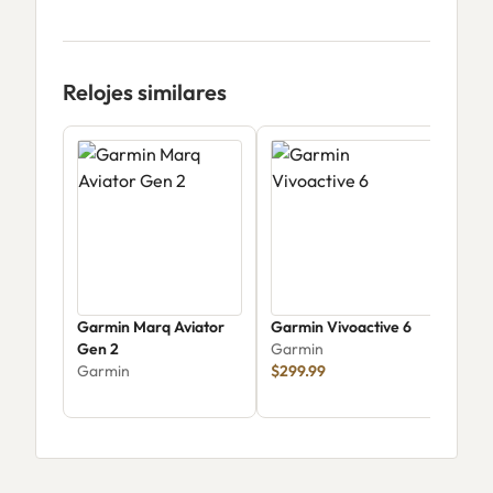
Relojes similares
Garmin Marq Aviator
Garmin Vivoactive 6
Garm
Gen 2
Garmin
Cro
Garmin
$299.99
Tact
Gar
033
$74