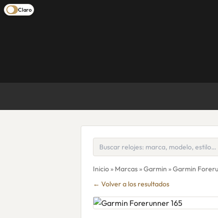
Claro
Inicio
»
Marcas
»
Garmin
» Garmin Foreru
← Volver a los resultados