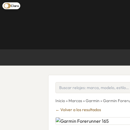
Claro
Inicio
»
Marcas
»
Garmin
» Garmin Foreru
← Volver a los resultados