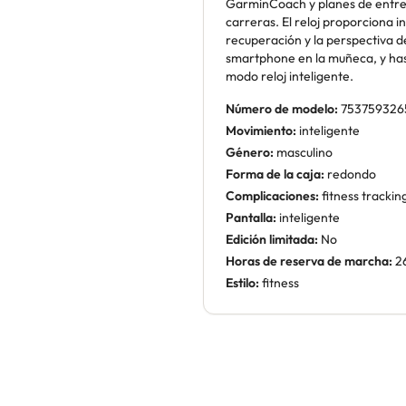
GarminCoach y planes de entre
carreras. El reloj proporciona i
recuperación y la perspectiva d
smartphone en la muñeca, y hast
modo reloj inteligente.
Número de modelo:
753759326
Movimiento:
inteligente
Género:
masculino
Forma de la caja:
redondo
Complicaciones:
fitness tracki
Pantalla:
inteligente
Edición limitada:
No
Horas de reserva de marcha:
2
Estilo:
fitness