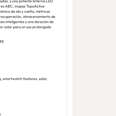
adas, y una potente linterna LED
sores ABC, mapas TopoActive
ámico de ida y vuelta, métricas
 recuperación, almacenamiento de
nes inteligentes y una duración de
r solar para un uso prolongado
38
g, smartwatch features, solar,
2