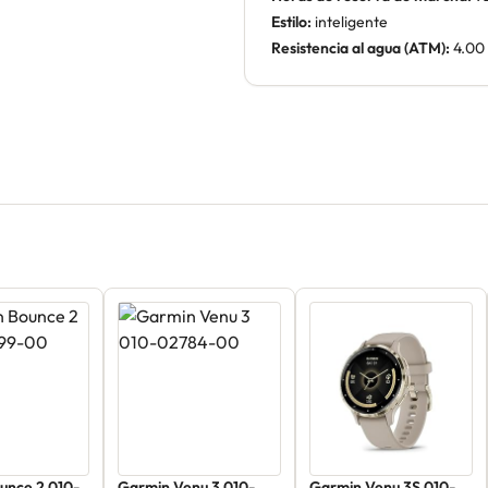
Estilo:
inteligente
Resistencia al agua (ATM):
4.00
unce 2 010-
Garmin Venu 3 010-
Garmin Venu 3S 010-