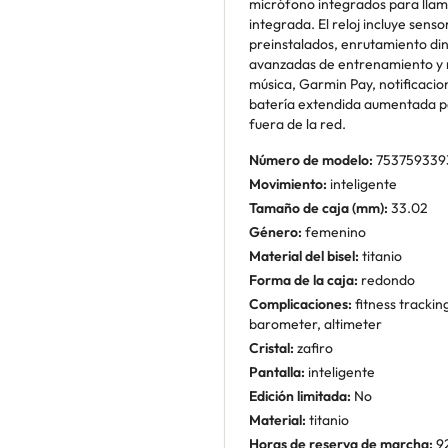
micrófono integrados para llam
integrada. El reloj incluye sen
preinstalados, enrutamiento din
avanzadas de entrenamiento y
música, Garmin Pay, notificacio
batería extendida aumentada po
fuera de la red.
Número de modelo:
753759339
Movimiento:
inteligente
Tamaño de caja (mm):
33.02
Género:
femenino
Material del bisel:
titanio
Forma de la caja:
redondo
Complicaciones:
fitness trackin
barometer, altimeter
Cristal:
zafiro
Pantalla:
inteligente
Edición limitada:
No
Material:
titanio
Horas de reserva de marcha:
9