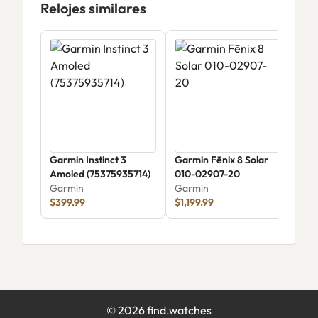
Relojes similares
Garmin Instinct 3
Garmin Fēnix 8 Solar
Gar
Amoled (75375935714)
010-02907-20
Gar
Garmin
Garmin
$1,
$399.99
$1,199.99
©
2026
find.watches