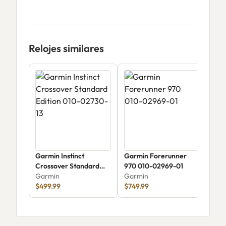
Relojes similares
Garmin Instinct
Garmin Forerunner
Gar
Crossover Standard
970 010-02969-01
Sap
Edition 010-02730-13
Garmin
Garmin
Gar
$499.99
$749.99
$1,1