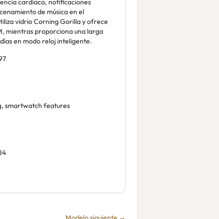
encia cardíaca, notificaciones
acenamiento de música en el
tiliza vidrio Corning Gorilla y ofrece
M, mientras proporciona una larga
días en modo reloj inteligente.
97
ng, smartwatch features
84
Modelo siguiente →