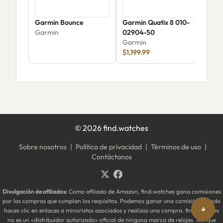
Garmin Bounce
Garmin Quatix 8 010-
Gar
Garmin
02904-50
010
Garmin
Gar
$1,199.99
$29
©
2026
find.watches
Sobre nosotros
|
Política de privacidad
|
Términos de uso
|
Contáctanos
Divulgación de afiliados:
Como afiliado de Amazon, find.watches gana comisiones
por las compras que cumplan los requisitos. Podemos ganar una comisión cuando
↓
haces clic en enlaces a minoristas asociados y realizas una compra. find.watches
no es un «distribuidor autorizado» oficial de ninguna marca de relojes. Aunque