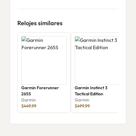
Relojes similares
Garmin Forerunner
Garmin Instinct 3
Gar
265S
Tactical Edition
Gar
Garmin
Garmin
$24
$449.99
$499.99