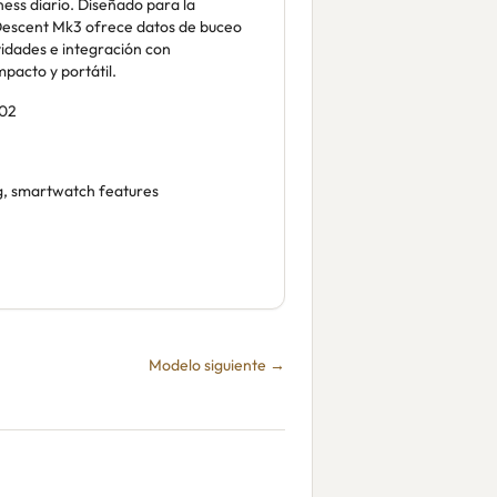
ness diario. Diseñado para la
el Descent Mk3 ofrece datos de buceo
idades e integración con
acto y portátil.
02
ng, smartwatch features
Modelo siguiente →