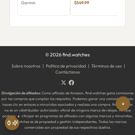
Garmin
$549.99
Gar
$54
©
2026
find.watches
Sobre nosotros
|
Política de privacidad
|
Términos de uso
|
Contáctanos
Divulgación de afiliados:
Como afiliado de Amazon, find.watches gana comisiones
por las compras que cumplan los requisitos. Podemos ganar una comisión cuando
↓
haces clic en enlaces a minoristas asociados y realizas una compra. find.watches
no es un «distribuidor autorizado» oficial de ninguna marca de relojes. Aunque
podemos participar en programas de afiliados con algunas marcas y minoristas,
×
find.watches es de propiedad y gestión independientes. Todas las marcas
comerciales son propiedad de sus respectivos dueños.