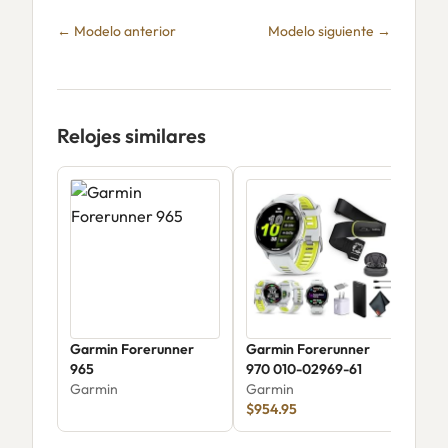
← Modelo anterior
Modelo siguiente →
Relojes similares
Garmin Forerunner
Garmin Forerunner
Garm
965
970 010-02969-61
Gar
Garmin
Garmin
$954.95