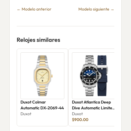
← Modelo anterior
Modelo siguiente →
Relojes similares
Duxot Colmar
Duxot Atlantica Deep
Dux
Automatic DX-2069-44
Dive Automatic Limited
Div
Duxot
Edition DX-2066-11
Duxot
Edi
Dux
$900.00
$62