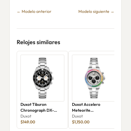
← Modelo anterior
Modelo siguiente →
Relojes similares
Duxot Tiburon
Duxot Accelero
Dux
Chronograph DX-
Meteorite
Aut
2062-33
Duxot
Chronograph Limited
Duxot
Dux
$149.00
Edition DX-2071-22
$1,150.00
$17