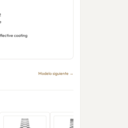
2
e
flective coating
Modelo siguiente →