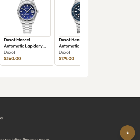
Duxot Marcel
Duxot Henri Diver
Automatic Lapidary
Automatic DX-2060-22
Limited Edition DX-
Duxot
Duxot
2059-DD
$360.00
$179.00
os
↓
os requisitos. Podemos ganar