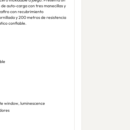
cero inoxidable a juego. Presenta un
de auto-carga con tres manecillas y
 zafiro con recubrimiento
ornillada y 200 metros de resistencia
ático confiable.
1
ble
te window, luminescence
dores