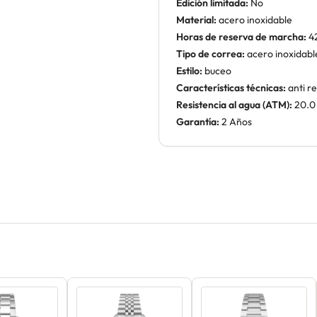
Edición limitada:
No
Material:
acero inoxidable
Horas de reserva de marcha:
4
Tipo de correa:
acero inoxidabl
Estilo:
buceo
Características técnicas:
anti re
Resistencia al agua (ATM):
20.0
Garantía:
2 Años