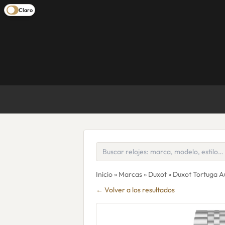
Claro
Inicio
»
Marcas
»
Duxot
» Duxot Tortuga 
← Volver a los resultados