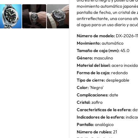
una esfera negra y pulsera de a
movimiento automático japonés 
pantalla de fecha, un cristal de
antirreflectante, una corona at
al agua para un uso diario y acu
Número de modelo:
DX-2026-1
Movimiento:
automático
Tamaño de caja (mm):
45.0
Género:
masculino
Material del bisel:
acero inoxida
Forma de la caja:
redondo
Tipo de cierre:
desplegable
Color:
'Negro'
Complicaciones:
date
Cristal:
zafiro
Características de la esfera:
da
Indicadores de la esfera:
indica
Pantalla:
analógico
Número de rubíes:
21