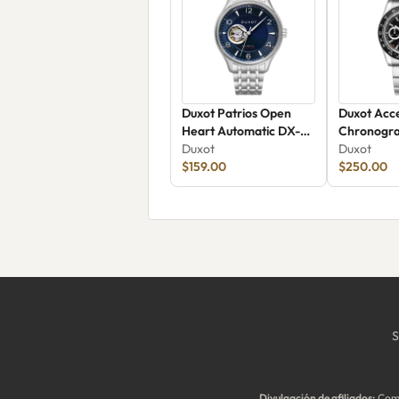
Duxot Patrios Open
Duxot Acc
Heart Automatic DX-
Chronogra
2023-55
Duxot
Black DX-
Duxot
$159.00
$250.00
S
Divulgación de afiliados:
Como