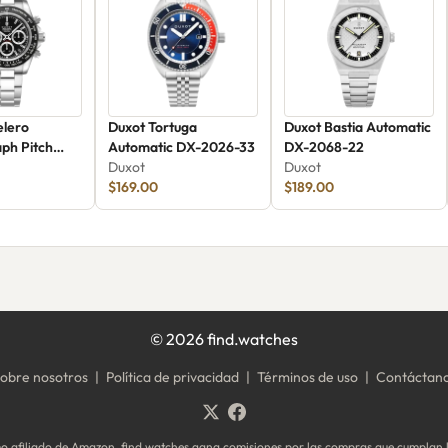
elero
Duxot Tortuga
Duxot Bastia Automatic
ph Pitch
Automatic DX-2026-33
DX-2068-22
2065-22
Duxot
Duxot
$169.00
$189.00
©
2026
find.watches
obre nosotros
|
Política de privacidad
|
Términos de uso
|
Contáctan
 afiliado de Amazon, find.watches gana comisiones por las compras que cumplan l