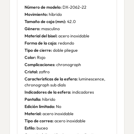
Número de modelo:
DX-2062-22
Movimiento:
híbrido
Tamaño de caja (mm):
42.0
Género:
masculino
Material del bisel:
acero inoxidable
Forma de la caja:
redondo
Tipo de cierre:
doble pliegue
Color:
Rojo
Complicaciones:
chronograph
Cristal:
zafiro
Características de la esfera:
luminescence,
chronograph sub dials
Indicadores de la esfera:
indicadores
Pantalla:
híbrido
Edición limitada:
No
Material:
acero inoxidable
Tipo de correa:
acero inoxidable
Estilo:
buceo