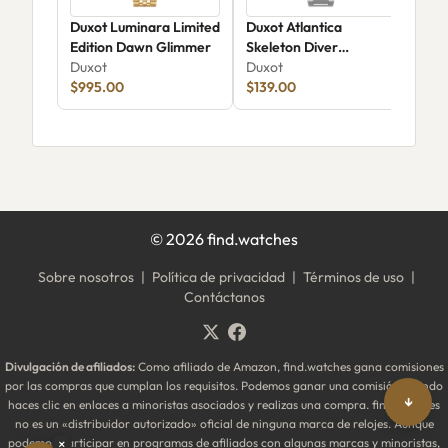
Duxot Luminara Limited
Duxot Atlantica
Dux
Edition Dawn Glimmer
Skeleton Diver
Aut
Duxot
Automatic DX-2067-22
Duxot
Dux
$995.00
$139.00
$35
©
2026
find.watches
Sobre nosotros
|
Política de privacidad
|
Términos de uso
|
Contáctanos
Divulgación de afiliados:
Como afiliado de Amazon, find.watches gana comisiones
por las compras que cumplan los requisitos. Podemos ganar una comisión cuando
↓
haces clic en enlaces a minoristas asociados y realizas una compra. find.watches
no es un «distribuidor autorizado» oficial de ninguna marca de relojes. Aunque
podemos participar en programas de afiliados con algunas marcas y minoristas,
×