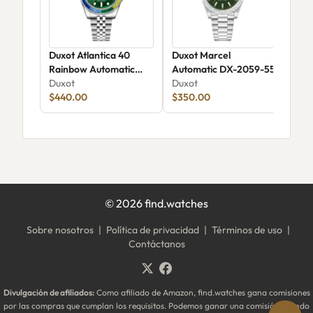
Duxot Atlantica 40
Duxot Marcel
Dux
Rainbow Automatic
Automatic DX-2059-55
Aut
DX-2077-77
Duxot
Duxot
Dux
$440.00
$350.00
$17
©
2026
find.watches
Sobre nosotros
|
Política de privacidad
|
Términos de uso
|
Contáctanos
Divulgación de afiliados:
Como afiliado de Amazon, find.watches gana comisiones
por las compras que cumplan los requisitos. Podemos ganar una comisión cuando