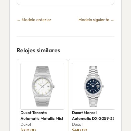
← Modelo anterior
Modelo siguiente →
Relojes similares
Duxot Taranto
Duxot Marcel
Dux
Automatic Metallic Mist
Automatic DX-2059-33
206
Duxot
Duxot
Dux
$310.00
$410.00
$25