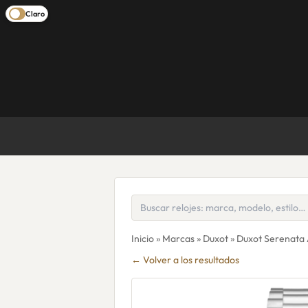
Claro
Inicio
»
Marcas
»
Duxot
» Duxot Serenata 
← Volver a los resultados