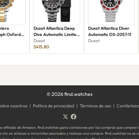
elero
Duxot Atlantica Deep
Duxot Atlantica Diver
ph Oxford
Dive Automatic Limited
Automatic DX-2057-11
065-88
Edition DX-2066-88
Duxot
Duxot
$415.80
©
2026
find.watches
obre nosotros
|
Política de privacidad
|
Términos de uso
|
Contáctan
 afiliado de Amazon, find.watches gana comisiones por las compras que cumplan l
clic en enlaces a minoristas asociados y realizas una compra. find.watches no es u