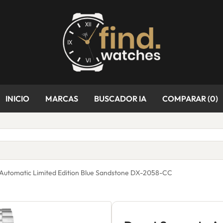
INICIO
MARCAS
BUSCADOR IA
COMPARAR (
0
)
Automatic Limited Edition Blue Sandstone DX-2058-CC