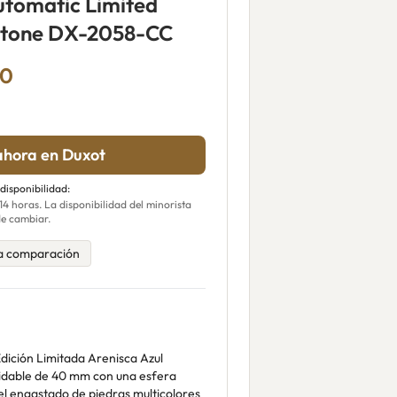
utomatic Limited
dstone DX-2058-CC
00
hora en Duxot
 disponibilidad:
 horas. La disponibilidad del minorista
e cambiar.
a comparación
dición Limitada Arenisca Azul
idable de 40 mm con una esfera
sel engastado de piedras multicolores