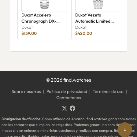
Duxot Accelero
Duxot Vezeto
Dux
Chronograph DX-
Automatic Limited
Aut
2065-99
Duxot
Edition DX-2061-CC
Duxot
Dux
$139.00
$420.00
©
2026
find.watches
Sobre nosotros
|
Política de privacidad
|
Términos de uso
|
Contáctanos
Divulgación de afiliados:
Como afiliado de Amazon, find.watches gana comisiones
por las compras que cumplan los requisitos. Podemos ganar una comisión cuando
↓
haces clic en enlaces a minoristas asociados y realizas una compra. find.watches
no es un «distribuidor autorizado» oficial de ninguna marca de relojes. Aunque