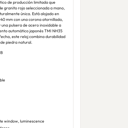
ico de producción limitada que
de granito rojo seleccionada a mano,
turalmente única. Está alojado en
e 40 mm con una corona atornillada,
 y una pulsera de acero inoxidable a
iento automático japonés TMI NH35
fecha, este reloj combina durabilidad
 de piedra natural.
BB
ble
te window, luminescence