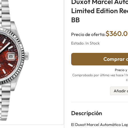
Duxot Marcel Aut
Limited Edition R
BB
$360.
Precio de oferta:
Estado: In Stock
Comprar a
Precio y
Comprobado por última vez hace 1 ho
c
Añadir 
Descripción
El Duxot Marcel Automático Lap