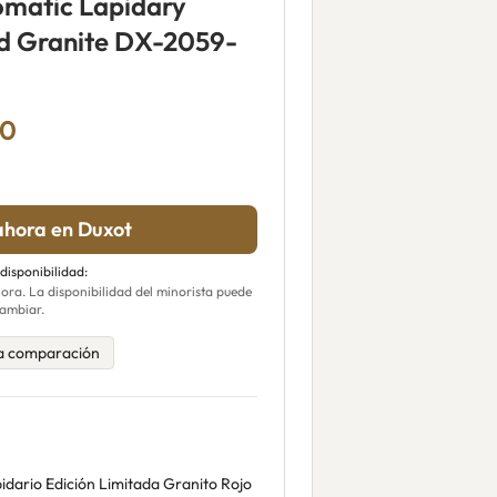
omatic Lapidary
ed Granite DX-2059-
00
hora en Duxot
 disponibilidad:
ra. La disponibilidad del minorista puede
ambiar.
a comparación
idario Edición Limitada Granito Rojo