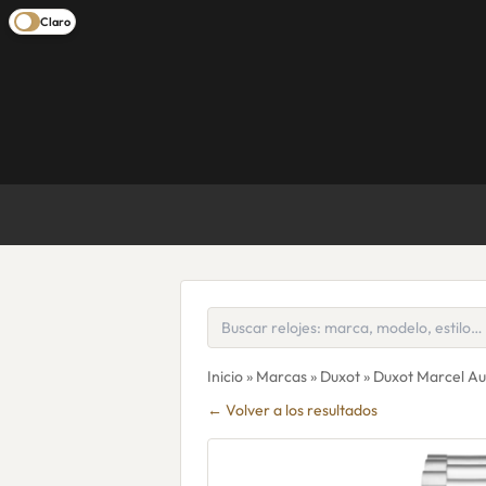
Claro
Inicio
»
Marcas
»
Duxot
» Duxot Marcel Au
← Volver a los resultados