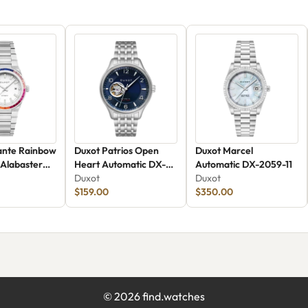
cante Rainbow
Duxot Patrios Open
Duxot Marcel
 Alabaster
Heart Automatic DX-
Automatic DX-2059-11
2023-55
Duxot
Duxot
$159.00
$350.00
©
2026
find.watches