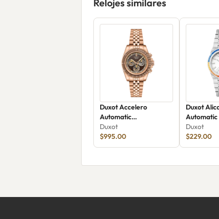
Relojes similares
Duxot Accelero
Duxot Ali
Automatic
Automatic
Chronograph Luminara
Duxot
Rainbow
Duxot
Limited Edition Bourbon
$995.00
$229.00
Charm