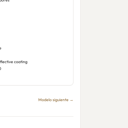
dores
e
flective coating
0
Modelo siguiente →