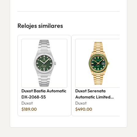
Relojes similares
Duxot Bastia Automatic
Duxot Serenata
Dux
DX-2068-55
Automatic Limited
Hea
Duxot
Edition Chrysoprase
Duxot
202
Dux
$189.00
DX-2058-FF
$490.00
$15