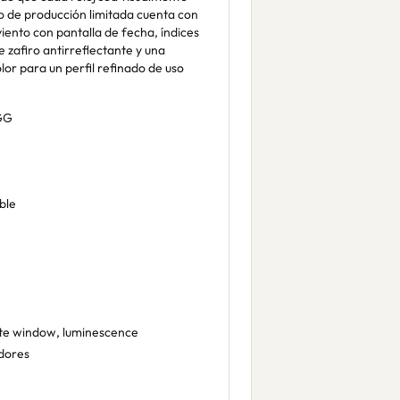
o de producción limitada cuenta con
ento con pantalla de fecha, índices
e zafiro antirreflectante y una
lor para un perfil refinado de uso
GG
ble
te window, luminescence
dores