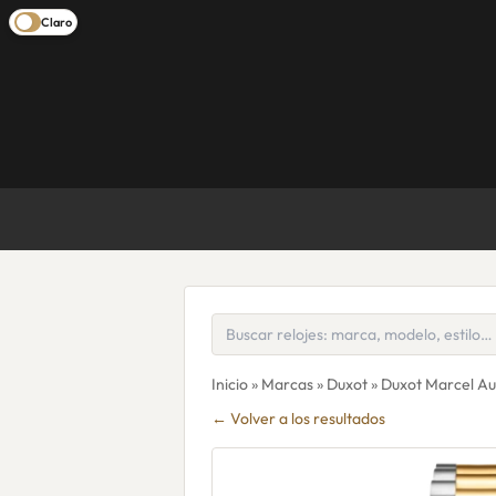
Claro
Inicio
»
Marcas
»
Duxot
» Duxot Marcel A
← Volver a los resultados