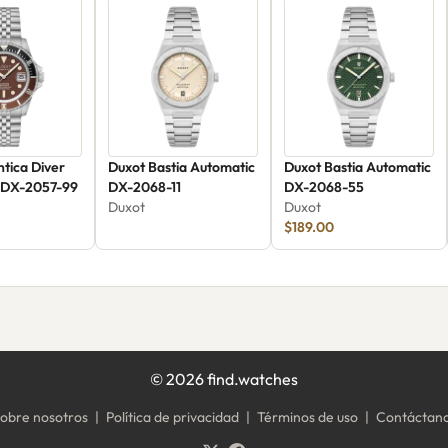
ntica Diver
Duxot Bastia Automatic
Duxot Bastia Automatic
 DX-2057-99
DX-2068-11
DX-2068-55
Duxot
Duxot
$189.00
©
2026
find.watches
obre nosotros
|
Política de privacidad
|
Términos de uso
|
Contáctan