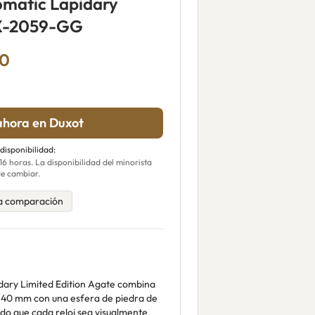
omatic Lapidary
DX-2059-GG
00
hora en Duxot
 disponibilidad:
 horas. La disponibilidad del minorista
e cambiar.
a comparación
dary Limited Edition Agate combina
e 40 mm con una esfera de piedra de
do que cada reloj sea visualmente