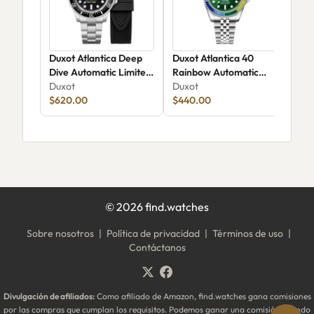
Duxot Atlantica Deep
Duxot Atlantica 40
Dux
Dive Automatic Limited
Rainbow Automatic
Aut
Edition DX-2066
Duxot
DX-2077-77
Duxot
Dux
$620.00
$440.00
©
2026
find.watches
Sobre nosotros
|
Política de privacidad
|
Términos de uso
|
Contáctanos
Divulgación de afiliados:
Como afiliado de Amazon, find.watches gana comisiones
por las compras que cumplan los requisitos. Podemos ganar una comisión cuando