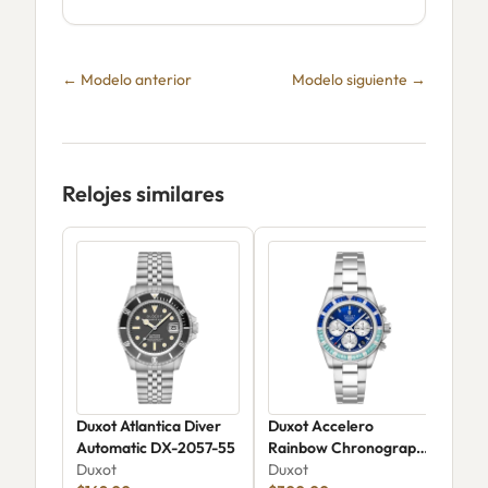
← Modelo anterior
Modelo siguiente →
Relojes similares
Duxot Atlantica Diver
Duxot Accelero
Dux
Automatic DX-2057-55
Rainbow Chronograph
Chr
Duxot
DX-2064-66
Duxot
Skel
Dux