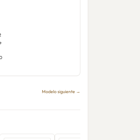
2
e
0
Modelo siguiente →