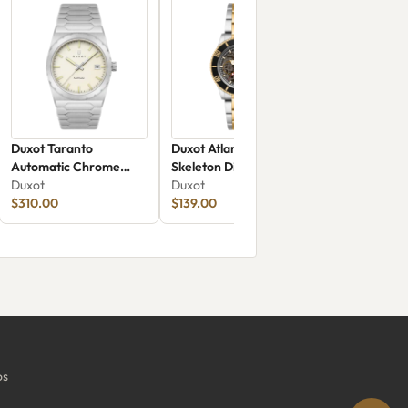
Duxot Taranto
Duxot Atlantica
Automatic Chrome
Skeleton Diver
Glow DX-2081-11
Duxot
Automatic DX-2067-44
Duxot
$310.00
$139.00
os