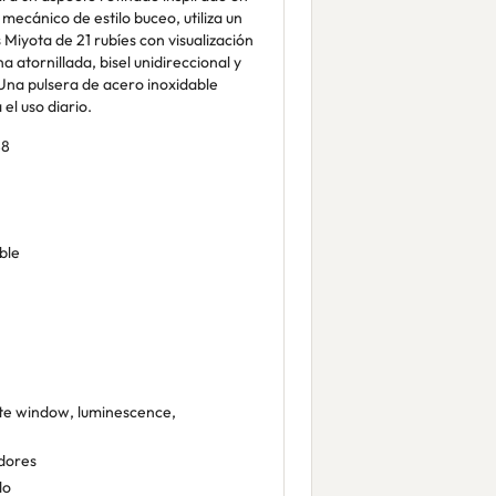
mecánico de estilo buceo, utiliza un
iyota de 21 rubíes con visualización
na atornillada, bisel unidireccional y
Una pulsera de acero inoxidable
el uso diario.
88
ble
e window, luminescence,
dores
do