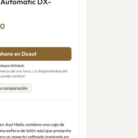
r Automatic DX-
00
hora en Duxot
 disponibilidad:
enos de una hora. La disponibilidad del
 puede cambiar.
a comparación
en Azul Hielo combina una caja de
na esfera de latón azul que presenta
ara un aspecto refinado inspirado en