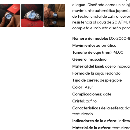
el agua. Diseñado como un reloj 
movimiento automático japonés M
de fecha, cristal de zafiro, coro
resistencia al agua de 20 ATM. 
completa el robusto diseño para 
Número de modelo:
DX-2060-
Movimiento:
automático
Tamaño de caja (mm):
41.00
Género:
masculino
Material del bisel:
acero inoxida
Forma de la caja:
redondo
Tipo de cierre:
desplegable
Color:
'Azul'
Complicaciones:
date
Cristal:
zafiro
Características de la esfera:
dat
texturizado
Indicadores de la esfera:
indica
Material de la esfera:
texturiza