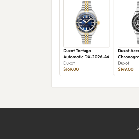
Duxot Tortuga
Duxot Acc
Automatic DX-2026-44
Chronogr
Duxot
Skeleton E
Duxot
$169.00
2065-CC
$149.00
S