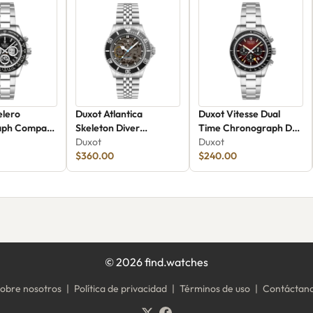
elero
Duxot Atlantica
Duxot Vitesse Dual
aph Compax
Skeleton Diver
Time Chronograph DX-
dition DX-
Automatic DX-2067-77
Duxot
2072-33
Duxot
$360.00
$240.00
©
2026
find.watches
obre nosotros
|
Política de privacidad
|
Términos de uso
|
Contáctan