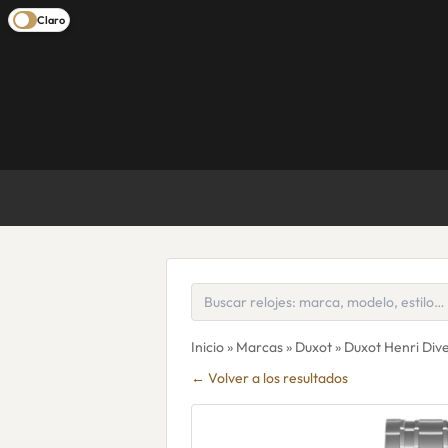
Claro
Inicio
»
Marcas
»
Duxot
» Duxot Henri Di
← Volver a los resultados