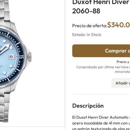
Duxot Henri Dive
2060-88
$340.
Precio de oferta:
Estado: In Stock
Comprar a
Precio y
Comprobado por última vez hace m
minorista
Añadir 
Descripción
El Duxot Henri Diver Automatic 
acero inoxidable de 41 mm con u
un patrón texturizado de olas p