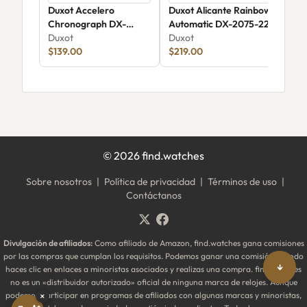
Duxot Accelero
Duxot Alicante Rainbow
Duxo
Chronograph DX-
Automatic DX-2075-22
Aut
2065-66
Duxot
Duxot
Limi
Dux
$139.00
$219.00
207
$42
©
2026
find.watches
Sobre nosotros
|
Política de privacidad
|
Términos de uso
|
Contáctanos
Divulgación de afiliados:
Como afiliado de Amazon, find.watches gana comisiones
por las compras que cumplan los requisitos. Podemos ganar una comisión cuando
↓
haces clic en enlaces a minoristas asociados y realizas una compra. find.watches
no es un «distribuidor autorizado» oficial de ninguna marca de relojes. Aunque
podemos participar en programas de afiliados con algunas marcas y minoristas,
×