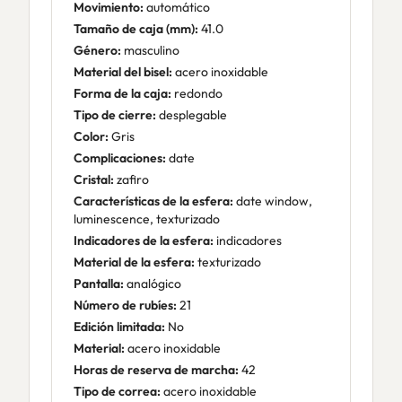
Movimiento:
automático
Tamaño de caja (mm):
41.0
Género:
masculino
Material del bisel:
acero inoxidable
Forma de la caja:
redondo
Tipo de cierre:
desplegable
Color:
Gris
Complicaciones:
date
Cristal:
zafiro
Características de la esfera:
date window,
luminescence, texturizado
Indicadores de la esfera:
indicadores
Material de la esfera:
texturizado
Pantalla:
analógico
Número de rubíes:
21
Edición limitada:
No
Material:
acero inoxidable
Horas de reserva de marcha:
42
Tipo de correa:
acero inoxidable