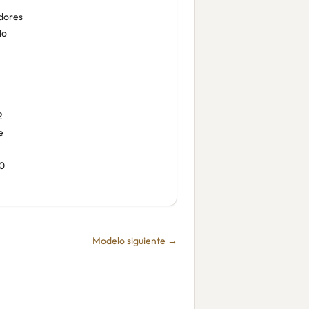
dores
do
2
e
0
Modelo siguiente →