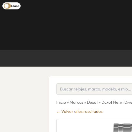
Claro
Inicio
»
Marcas
»
Duxot
» Duxot Henri Di
← Volver a los resultados