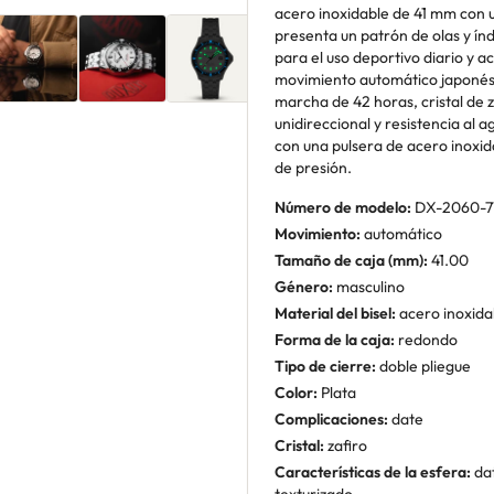
acero inoxidable de 41 mm con 
presenta un patrón de olas y ín
para el uso deportivo diario y a
movimiento automático japonés 
marcha de 42 horas, cristal de z
unidireccional y resistencia al 
con una pulsera de acero inoxi
de presión.
Número de modelo:
DX-2060-7
Movimiento:
automático
Tamaño de caja (mm):
41.00
Género:
masculino
Material del bisel:
acero inoxida
Forma de la caja:
redondo
Tipo de cierre:
doble pliegue
Color:
Plata
Complicaciones:
date
Cristal:
zafiro
Características de la esfera:
dat