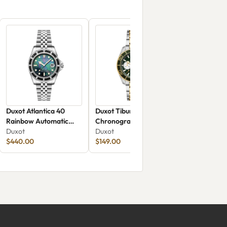
Duxot Atlantica 40
Duxot Tiburon
Rainbow Automatic
Chronograph DX-
DX-2077-22
Duxot
2062-55
Duxot
$440.00
$149.00