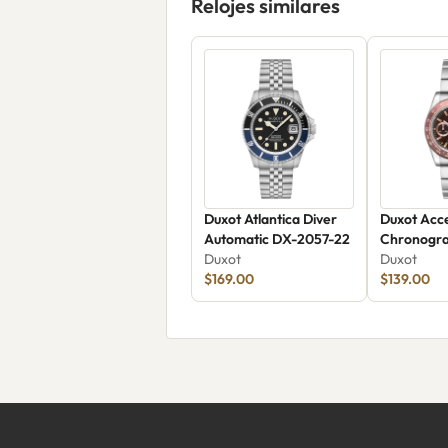
Relojes similares
Duxot Atlantica Diver
Duxot Acc
Automatic DX-2057-22
Chronogr
Duxot
2065-44
Duxot
$169.00
$139.00