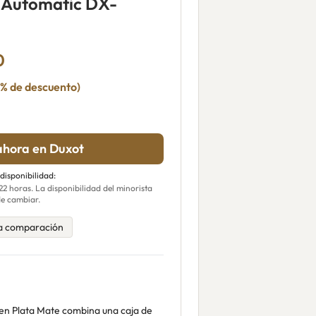
r Automatic DX-
0
7% de descuento)
hora en Duxot
 disponibilidad:
 horas. La disponibilidad del minorista
e cambiar.
a comparación
 en Plata Mate combina una caja de