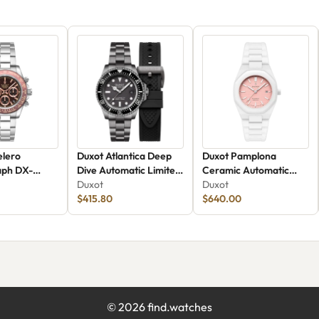
elero
Duxot Atlantica Deep
Duxot Pamplona
aph DX-
Dive Automatic Limited
Ceramic Automatic
Edition DX-2066-88
Duxot
Limited Edition DX-
Duxot
$415.80
2078-11
$640.00
©
2026
find.watches