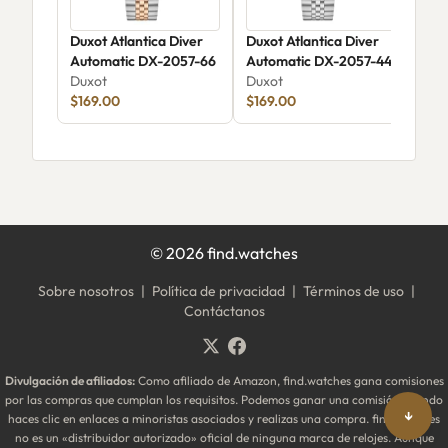
Duxot Atlantica Diver
Duxot Atlantica Diver
Dux
Automatic DX-2057-66
Automatic DX-2057-44
Aut
Duxot
Duxot
Dux
$169.00
$169.00
$17
©
2026
find.watches
Sobre nosotros
|
Política de privacidad
|
Términos de uso
|
Contáctanos
Divulgación de afiliados:
Como afiliado de Amazon, find.watches gana comisiones
por las compras que cumplan los requisitos. Podemos ganar una comisión cuando
↓
haces clic en enlaces a minoristas asociados y realizas una compra. find.watches
no es un «distribuidor autorizado» oficial de ninguna marca de relojes. Aunque