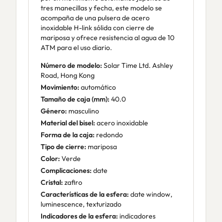
tres manecillas y fecha, este modelo se
acompaña de una pulsera de acero
inoxidable H-link sólida con cierre de
mariposa y ofrece resistencia al agua de 10
ATM para el uso diario.
Número de modelo:
Solar Time Ltd. Ashley
Road, Hong Kong
Movimiento:
automático
Tamaño de caja (mm):
40.0
Género:
masculino
Material del bisel:
acero inoxidable
Forma de la caja:
redondo
Tipo de cierre:
mariposa
Color:
Verde
Complicaciones:
date
Cristal:
zafiro
Características de la esfera:
date window,
luminescence, texturizado
Indicadores de la esfera:
indicadores