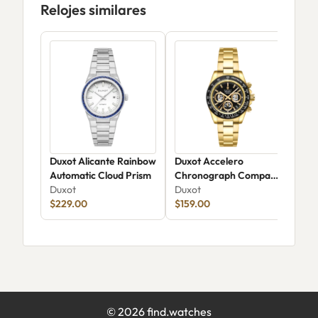
Relojes similares
Duxot Alicante Rainbow
Duxot Accelero
Dux
Automatic Cloud Prism
Chronograph Compax
Chr
Duxot
Skeleton Edition DX-
Duxot
206
Dux
$229.00
2065-EE
$159.00
$13
©
2026
find.watches