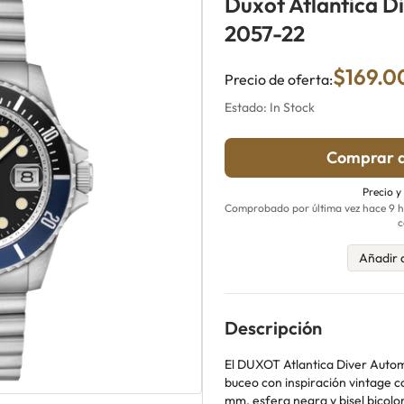
Duxot Atlantica D
2057-22
$169.0
Precio de oferta:
Estado: In Stock
Comprar a
Precio y
Comprobado por última vez hace 9 ho
c
Añadir 
Descripción
El DUXOT Atlantica Diver Autom
buceo con inspiración vintage c
mm, esfera negra y bisel bicolo