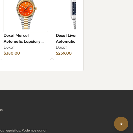
Duxot Marcel
Duxot Livorno
Automatic Lapidary
Automatic Electric
Limited Edition DX-
Duxot
Azure
Duxot
2059-GG
$380.00
$259.00
os
↓
os requisitos. Podemos ganar