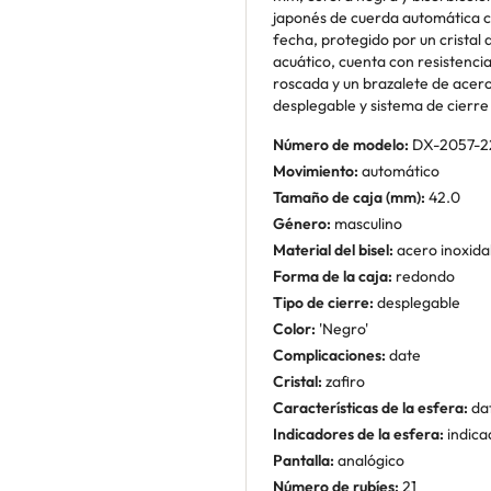
japonés de cuerda automática con
fecha, protegido por un cristal 
acuático, cuenta con resistenci
roscada y un brazalete de acer
desplegable y sistema de cierre
Número de modelo:
DX-2057-2
Movimiento:
automático
Tamaño de caja (mm):
42.0
Género:
masculino
Material del bisel:
acero inoxida
Forma de la caja:
redondo
Tipo de cierre:
desplegable
Color:
'Negro'
Complicaciones:
date
Cristal:
zafiro
Características de la esfera:
da
Indicadores de la esfera:
indica
Pantalla:
analógico
Número de rubíes:
21