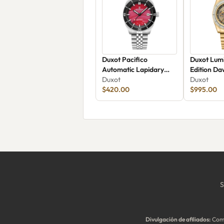
Duxot Pacifico
Duxot Lum
Automatic Lapidary
Edition D
Limited Edition DX-
Duxot
Duxot
2076-44
$420.00
$995.00
S
Divulgación de afiliados:
Como