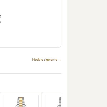
2
e
Modelo siguiente →