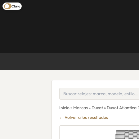
Claro
Inicio
»
Marcas
»
Duxot
» Duxot Atlantica
← Volver a los resultados