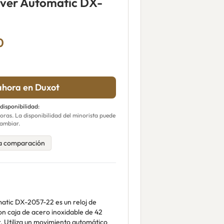
iver Automatic DX-
0
hora en Duxot
 disponibilidad:
ras. La disponibilidad del minorista puede
ambiar.
a comparación
atic DX-2057-22 es un reloj de
on caja de acero inoxidable de 42
r. Utiliza un movimiento automático