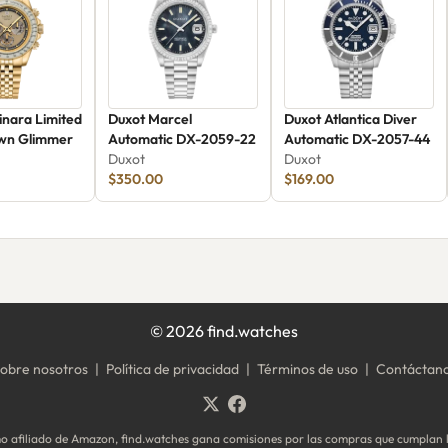
inara Limited
Duxot Marcel
Duxot Atlantica Diver
awn Glimmer
Automatic DX-2059-22
Automatic DX-2057-44
Duxot
Duxot
$350.00
$169.00
©
2026
find.watches
obre nosotros
|
Política de privacidad
|
Términos de uso
|
Contáctan
 afiliado de Amazon, find.watches gana comisiones por las compras que cumplan l