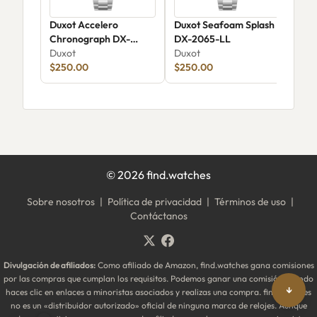
Duxot Accelero
Duxot Seafoam Splash
Duxo
Chronograph DX-
DX-2065-LL
Tim
2065-JJ
Duxot
Duxot
207
Dux
$250.00
$250.00
$26
©
2026
find.watches
Sobre nosotros
|
Política de privacidad
|
Términos de uso
|
Contáctanos
Divulgación de afiliados:
Como afiliado de Amazon, find.watches gana comisiones
por las compras que cumplan los requisitos. Podemos ganar una comisión cuando
↓
haces clic en enlaces a minoristas asociados y realizas una compra. find.watches
no es un «distribuidor autorizado» oficial de ninguna marca de relojes. Aunque