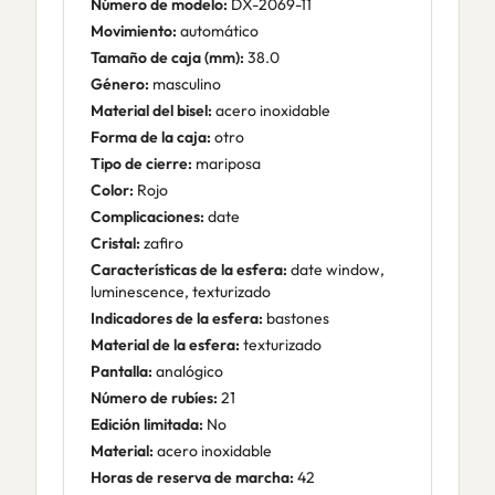
Número de modelo:
DX-2069-11
Movimiento:
automático
Tamaño de caja (mm):
38.0
Género:
masculino
Material del bisel:
acero inoxidable
Forma de la caja:
otro
Tipo de cierre:
mariposa
Color:
Rojo
Complicaciones:
date
Cristal:
zafiro
Características de la esfera:
date window,
luminescence, texturizado
Indicadores de la esfera:
bastones
Material de la esfera:
texturizado
Pantalla:
analógico
Número de rubíes:
21
Edición limitada:
No
Material:
acero inoxidable
Horas de reserva de marcha:
42