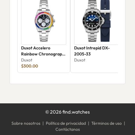
Duxot Accelero
Duxot Intrepid DX-
Duxo
Rainbow Chronograph
2005-33
Rai
DX-2064-22
Duxot
Duxot
DX-
Dux
$300.00
$48
©
2026
find.watches
Sobre nosotros
|
Política de privacidad
|
Términos de uso
|
Contáctanos