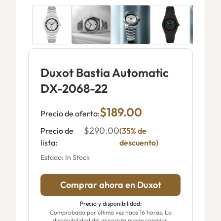
Duxot Bastia Automatic
DX-2068-22
$189.00
Precio de oferta:
$290.00
Precio de
(35% de
lista:
descuento)
Estado: In Stock
Comprar ahora en Duxot
Precio y disponibilidad:
Comprobado por última vez hace 16 horas. La
disponibilidad del minorista puede cambiar.