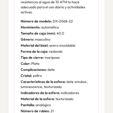
resistencia al agua de 10 ATM lo hace
adecuado para el uso diario y actividades
activas.
Número de modelo:
DX-2068-22
Movimiento:
automático
Tamaño de caja (mm):
40.0
Género:
masculino
Material del bisel:
acero inoxidable
Forma de la caja:
redondo
Tipo de cierre:
mariposa
Color:
Plata
Complicaciones:
date
Cristal:
zafiro
Características de la esfera:
date window,
luminescence, texturizado
Indicadores de la esfera:
indicadores
Material de la esfera:
texturizado
Pantalla:
analógico
Número de rubíes:
21