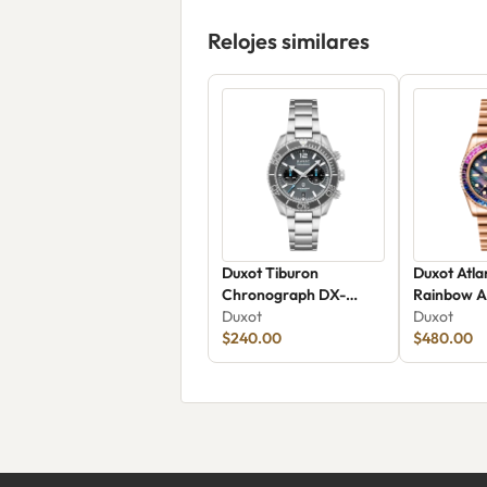
Relojes similares
Duxot Tiburon
Duxot Atla
Chronograph DX-
Rainbow A
2062-11
Duxot
DX-2077-
Duxot
$240.00
$480.00