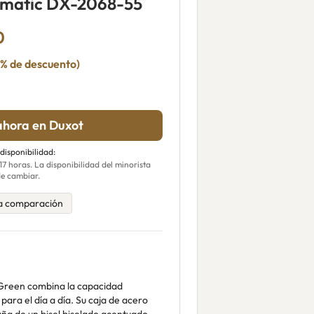
omatic DX-2068-55
0
% de descuento)
hora en Duxot
 disponibilidad:
 horas. La disponibilidad del minorista
e cambiar.
a comparación
e Green combina la capacidad
para el día a día. Su caja de acero