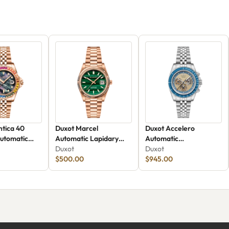
ntica 40
Duxot Marcel
Duxot Accelero
utomatic
Automatic Lapidary
Automatic
22
Limited Edition DX-
Duxot
Chronograph Luminara
Duxot
2059-FF
$500.00
Limited Edition DX-
$945.00
2080-22