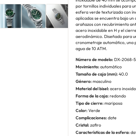
inoxidable de 40 mm se acompañ
por tornillos individuales para 
esfera verde texturizada con ín
aplicadas se encuentra bajo un cr
arañazos con recubrimiento anti
acero inoxidable en H y el cierr
aerodinámico. Diseñado para un 
cronometraje automático, una pa
agua de 10 ATM.
Número de modelo:
DX-2068-5
Movimiento:
automático
Tamaño de caja (mm):
40.0
Género:
masculino
Material del bisel:
acero inoxida
Forma de la caja:
redondo
Tipo de cierre:
mariposa
Color:
Verde
Complicaciones:
date
Cristal:
zafiro
Características de la esfera:
dat