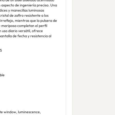
a de un bisel biselado acentuado
un aspecto de ingeniería preciso. Una
dices y manecillas luminosas
istal de zafiro resistente a los
rreflejo, mientras que la pulsera de
e mariposa completan el perfil
uso diario versátil, ofrece
ntalla de fecha y resistencia al
5
ble
e window, luminescence,