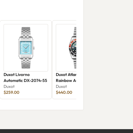
Duxot Livorno
Duxot Atlantica 40
Automatic DX-2074-55
Rainbow Automatic
Duxot
DX-2077-22
Duxot
$259.00
$440.00