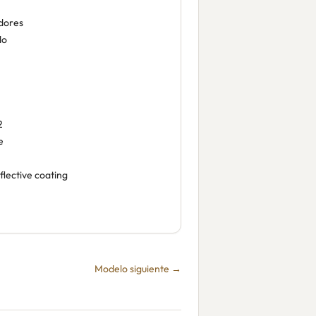
dores
do
2
e
flective coating
Modelo siguiente →