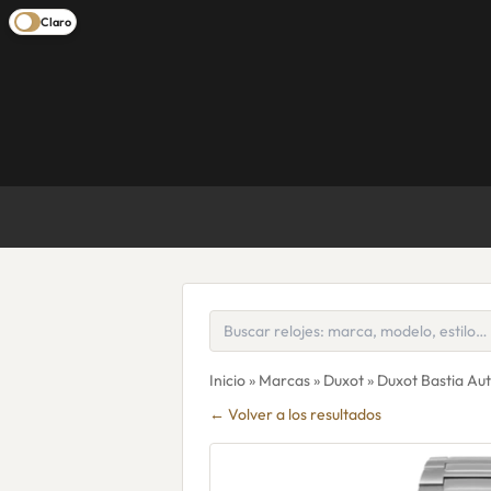
Claro
Inicio
»
Marcas
»
Duxot
» Duxot Bastia A
← Volver a los resultados