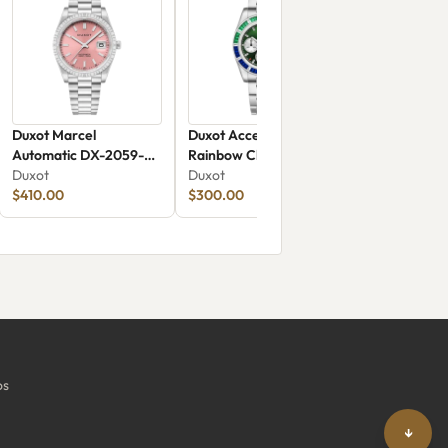
Duxot Marcel
Duxot Accelero
Automatic DX-2059-
Rainbow Chronograph
AA
Duxot
DX-2064-88
Duxot
$410.00
$300.00
os
↓