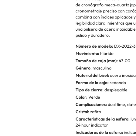
de cronógrafo meca-quartz jap
cronometraje preciso con carác
combina con índices aplicados y
legibilidad clara, mientras que u
una pulsera de acero inoxidable
pulido y duradero.
Número de modelo:
DX-2022-3
Movimiento:
híbrido
Tamaño de caja (mm):
43.00
Género:
masculino
Material del bisel:
acero inoxida
Forma de la caja:
redondo
Tipo de cierre:
desplegable
Color:
Verde
Complicaciones:
dual time, dat
Cristal:
zafiro
Características de la esfera:
lum
24 hour indicator
Indicadores de la esfera:
indica