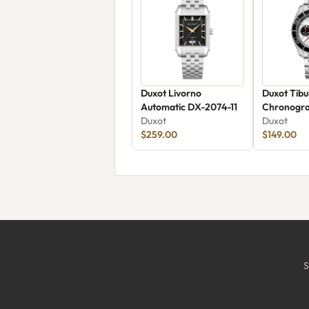
Duxot Livorno
Duxot Tib
Automatic DX-2074-11
Chronogr
Duxot
2062-44
Duxot
$259.00
$149.00
S