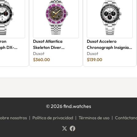
uron
Duxot Atlantica
Duxot Accelero
aph DX-
Skeleton Diver
Chronograph Insignia
Automatic DX-2067-99
Duxot
White DX-2065-11
Duxot
$360.00
$139.00
©
2026
find.watches
obre nosotros
|
Política de privacidad
|
Términos de uso
|
Contáctan