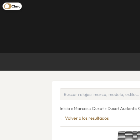
Claro
Inicio
»
Marcas
»
Duxot
» Duxot Audentis
← Volver a los resultados