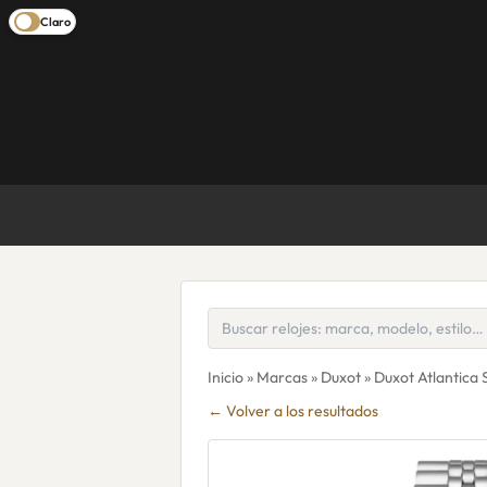
Claro
Inicio
»
Marcas
»
Duxot
» Duxot Atlantica
← Volver a los resultados