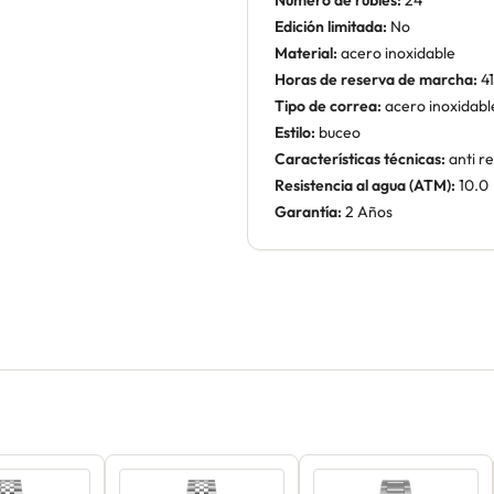
Número de rubíes:
24
Edición limitada:
No
Material:
acero inoxidable
Horas de reserva de marcha:
41
Tipo de correa:
acero inoxidabl
Estilo:
buceo
Características técnicas:
anti re
Resistencia al agua (ATM):
10.0
Garantía:
2 Años