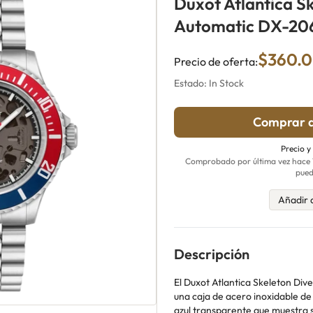
Duxot Atlantica S
Automatic DX-20
$360.
Precio de oferta:
Estado: In Stock
Comprar a
Precio y
Comprobado por última vez hace 18
pued
Añadir 
Descripción
El Duxot Atlantica Skeleton Div
una caja de acero inoxidable d
azul transparente que muestra 