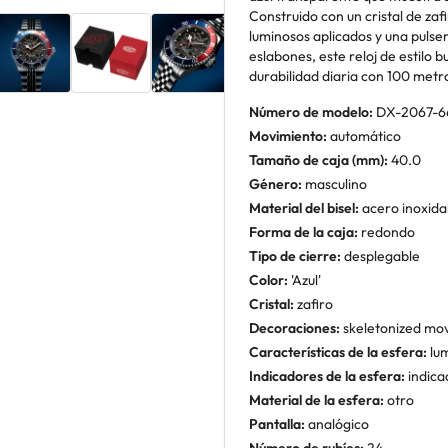
Construido con un cristal de zafi
luminosos aplicados y una pulse
eslabones, este reloj de estilo
durabilidad diaria con 100 metro
Número de modelo:
DX-2067-6
Movimiento:
automático
Tamaño de caja (mm):
40.0
Género:
masculino
Material del bisel:
acero inoxida
Forma de la caja:
redondo
Tipo de cierre:
desplegable
Color:
'Azul'
Cristal:
zafiro
Decoraciones:
skeletonized m
Características de la esfera:
lum
Indicadores de la esfera:
indica
Material de la esfera:
otro
Pantalla:
analógico