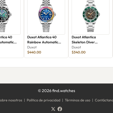
ntica 40
Duxot Atlantica 40
Duxot Atlantica
utomatic
Rainbow Automatic
Skeleton Diver
22
DX-2077-44
Duxot
Automatic DX-2067-33
Duxot
$440.00
$340.00
©
2026
find.watches
obre nosotros
|
Política de privacidad
|
Términos de uso
|
Contáctan