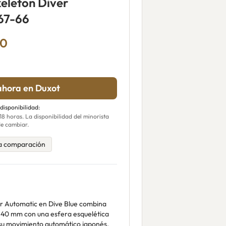
keleton Diver
67-66
00
hora en Duxot
 disponibilidad:
 horas. La disponibilidad del minorista
e cambiar.
a comparación
er Automatic en Dive Blue combina
e 40 mm con una esfera esquelética
su movimiento automático japonés.