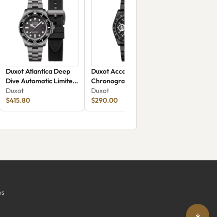
Duxot Atlantica Deep
Duxot Accelero
Dive Automatic Limited
Chronograph Compax
Edition DX-2066-88
Duxot
Skeleton Edition DX-
Duxot
$415.80
2065-GG
$290.00
os
↓