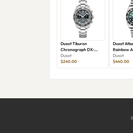
Duxot Tiburon
Duxot Atla
Chronograph DX-
Rainbow A
2062-11
Duxot
DX-2077-
Duxot
$240.00
$440.00
S