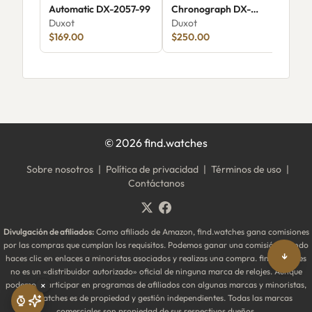
Automatic DX-2057-99
Chronograph DX-
Aut
Duxot
2065-JJ
Duxot
Dux
$169.00
$250.00
$35
©
2026
find.watches
Sobre nosotros
|
Política de privacidad
|
Términos de uso
|
Contáctanos
Divulgación de afiliados:
Como afiliado de Amazon, find.watches gana comisiones
por las compras que cumplan los requisitos. Podemos ganar una comisión cuando
↓
haces clic en enlaces a minoristas asociados y realizas una compra. find.watches
no es un «distribuidor autorizado» oficial de ninguna marca de relojes. Aunque
podemos participar en programas de afiliados con algunas marcas y minoristas,
×
find.watches es de propiedad y gestión independientes. Todas las marcas
comerciales son propiedad de sus respectivos dueños.