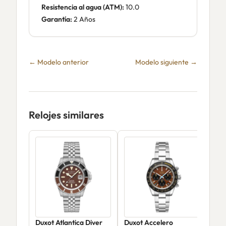
Resistencia al agua (ATM):
10.0
Garantía:
2 Años
← Modelo anterior
Modelo siguiente →
Relojes similares
Duxot Atlantica Diver
Duxot Accelero
Dux