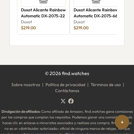
Duxot Alicante Rainbow
Duxot Alicante Rainbow
Dux
Automatic DX-2075-22
Automatic DX-2075-66
Aut
Duxot
Duxot
Dux
$219.00
$219.00
$25
©
2026
find.watches
Sobre nosotros
|
Política de privacidad
|
Términos de uso
|
Contáctanos
Divulgación de afiliados:
Como afiliado de Amazon, find.watches gana comisiones
por las compras que cumplan los requisitos. Podemos ganar una comisión cuando
↓
haces clic en enlaces a minoristas asociados y realizas una compra. find.watches
no es un «distribuidor autorizado» oficial de ninguna marca de relojes. Aunque