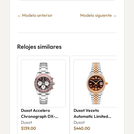
← Modelo anterior
Modelo siguiente →
Relojes similares
Duxot Accelero
Duxot Vezeto
Dux
Chronograph DX-
Automatic Limited
Aut
2065-99
Duxot
Edition DX-2061-HH
Duxot
Gem
Dux
$139.00
$440.00
$31