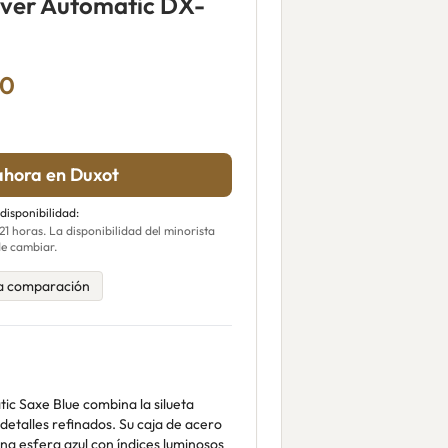
iver Automatic DX-
00
hora en Duxot
 disponibilidad:
 horas. La disponibilidad del minorista
e cambiar.
a comparación
tic Saxe Blue combina la silueta
 detalles refinados. Su caja de acero
a esfera azul con índices luminosos