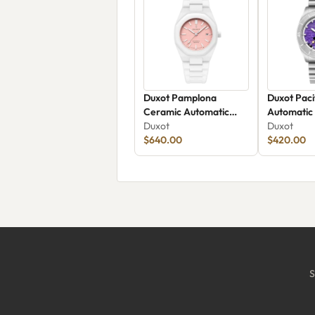
Duxot Pamplona
Duxot Paci
Ceramic Automatic
Automatic
Limited Edition DX-
Duxot
Limited Ed
Duxot
2078-11
$640.00
2076-11
$420.00
S