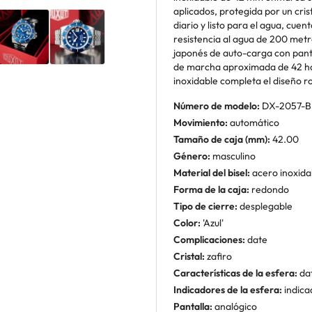
aplicados, protegida por un cris
diario y listo para el agua, cue
resistencia al agua de 200 met
japonés de auto-carga con panta
de marcha aproximada de 42 ho
inoxidable completa el diseño ro
Número de modelo:
DX-2057-B
Movimiento:
automático
Tamaño de caja (mm):
42.00
Género:
masculino
Material del bisel:
acero inoxida
Forma de la caja:
redondo
Tipo de cierre:
desplegable
Color:
'Azul'
Complicaciones:
date
Cristal:
zafiro
Características de la esfera:
da
Indicadores de la esfera:
indica
Pantalla:
analógico