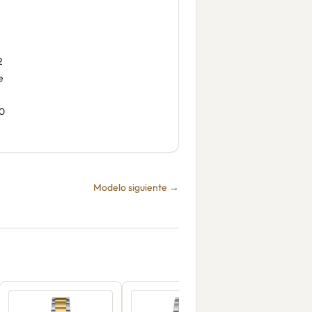
2
e
0
Modelo siguiente →