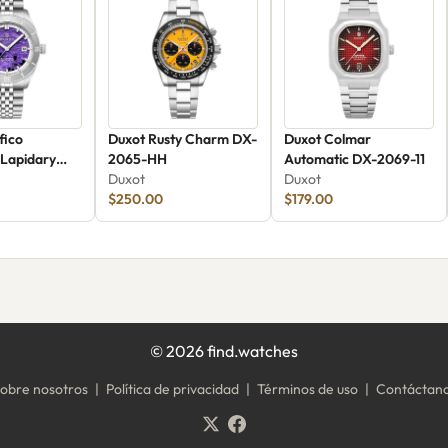
fico
Duxot Rusty Charm DX-
Duxot Colmar
 Lapidary
2065-HH
Automatic DX-2069-11
ition DX-
Duxot
Duxot
$250.00
$179.00
©
2026
find.watches
obre nosotros
|
Política de privacidad
|
Términos de uso
|
Contáctan