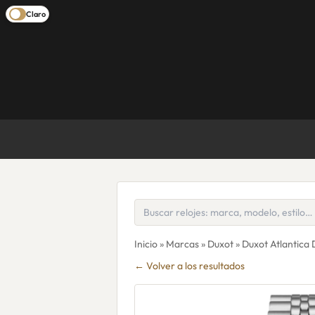
Claro
Inicio
»
Marcas
»
Duxot
» Duxot Atlantica
← Volver a los resultados