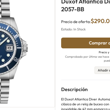
Duxot Atlantica D
2057-BB
$290.
Precio de oferta:
Estado: In Stock
Comprar a
Precio y
Comprobado por última vez hace 21
pued
Añadir 
Descripción
El Duxot Atlantica Diver Automa
clásica de un reloj de buceo con
inoxidable de 42 mm enmarca un