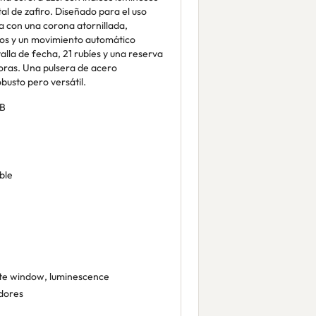
tal de zafiro. Diseñado para el uso
nta con una corona atornillada,
ros y un movimiento automático
lla de fecha, 21 rubíes y una reserva
ras. Una pulsera de acero
busto pero versátil.
B
ble
te window, luminescence
dores