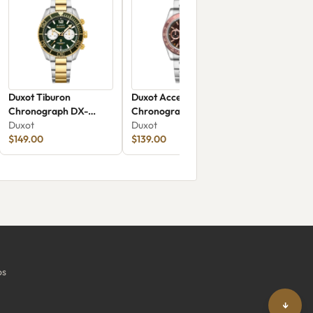
Duxot Tiburon
Duxot Accelero
Chronograph DX-
Chronograph DX-
2062-55
Duxot
2065-44
Duxot
$149.00
$139.00
os
↓