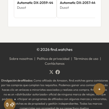
Automatic DX-2059-44
Automatic DX-2057-44
Aut
Duxot
Duxot
Dux
$16
©
2026
find.watches
Sobre nosotros
|
Política de privacidad
|
Términos de uso
|
Contáctanos
Divulgación de afiliados:
Como afiliado de Amazon, find.watches gana comisiones
por las compras que cumplan los requisitos. Podemos ganar una comisión cuando
↓
haces clic en enlaces a minoristas asociados y realizas una compra. find.watches
no es un «distribuidor autorizado» oficial de ninguna marca de relojes. Aunque
podemos participar en programas de afiliados con algunas marcas y minoristas,
×
find.watches es de propiedad y gestión independientes. Todas las marcas
comerciales son propiedad de sus respectivos dueños.