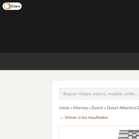
Claro
Inicio
»
Marcas
»
Duxot
» Duxot Atlantica
← Volver a los resultados