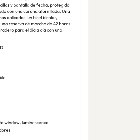
llas y pantalla de fecha, protegido
urado con una corona atornillada. Una
os aplicados, un bisel bicolor,
y una reserva de marcha de 42 horas
radero para el día a día con una
.
DD
ble
te window, luminescence
dores