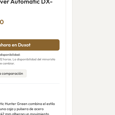
iver Automatic DX-
00
hora en Duxot
 disponibilidad:
 horas. La disponibilidad del minorista
e cambiar.
a comparación
tic Hunter Green combina el estilo
 una caja y pulsera de acero
de 42 mm alberga un movimiento