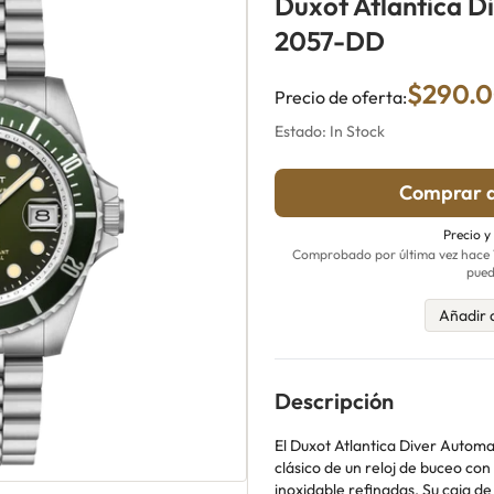
Duxot Atlantica D
2057-DD
$290.
Precio de oferta:
Estado: In Stock
Comprar a
Precio y
Comprobado por última vez hace 12
pued
Añadir 
Descripción
El Duxot Atlantica Diver Automa
clásico de un reloj de buceo con
inoxidable refinadas. Su caja 