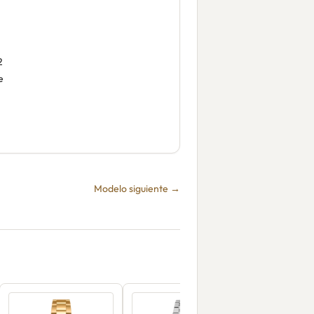
2
e
Modelo siguiente →