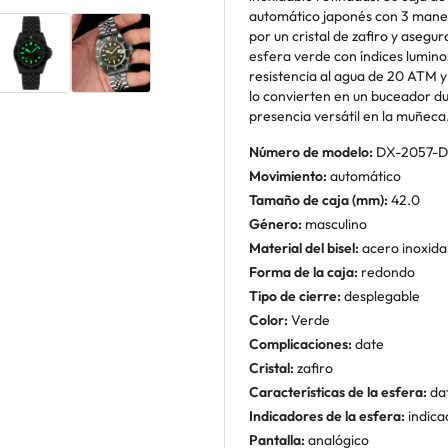
automático japonés con 3 maneci
por un cristal de zafiro y aseg
esfera verde con índices luminos
resistencia al agua de 20 ATM 
lo convierten en un buceador du
presencia versátil en la muñeca
Número de modelo:
DX-2057-
Movimiento:
automático
Tamaño de caja (mm):
42.0
Género:
masculino
Material del bisel:
acero inoxida
Forma de la caja:
redondo
Tipo de cierre:
desplegable
Color:
Verde
Complicaciones:
date
Cristal:
zafiro
Características de la esfera:
da
Indicadores de la esfera:
indica
Pantalla:
analógico