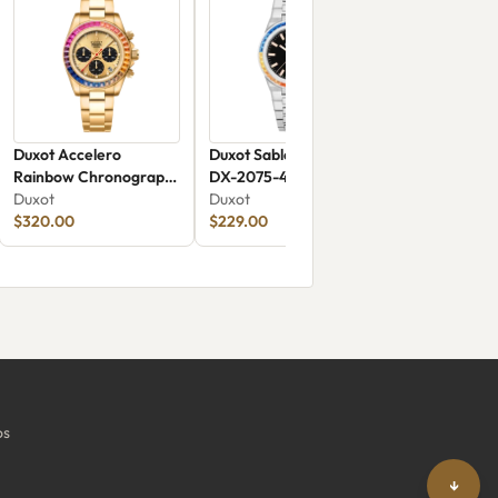
Duxot Accelero
Duxot Sable Rainbow
Rainbow Chronograph
DX-2075-44
DX-2064-44
Duxot
Duxot
$320.00
$229.00
os
↓