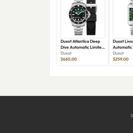
Duxot Atlantica Deep
Duxot Liv
Dive Automatic Limited
Automatic
Edition DX-2066-22
Duxot
Duxot
$660.00
$259.00
S