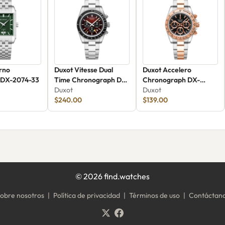
orno
Duxot Vitesse Dual
Duxot Accelero
 DX-2074-33
Time Chronograph DX-
Chronograph DX-
2072-33
Duxot
2065-66
Duxot
$240.00
$139.00
©
2026
find.watches
obre nosotros
|
Política de privacidad
|
Términos de uso
|
Contáctan