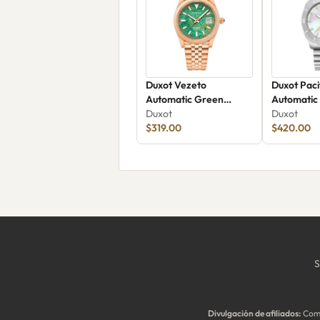
Duxot Vezeto
Duxot Paci
Automatic Green
Automatic
Gemstone DX-2061-BB
Duxot
Limited Ed
Duxot
$319.00
2076-22
$420.00
S
Divulgación de afiliados:
Como