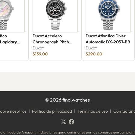
fico
Duxot Accelero
Duxot Atlantica Diver
 Lapidary
Chronograph Pitch
Automatic DX-2057-BB
ition DX-
Black DX-2065-22
Duxot
Duxot
$139.00
$290.00
©
2026
find.watches
obre nosotros
|
Política de privacidad
|
Términos de uso
|
Contáctan
 afiliado de Amazon, find.watches gana comisiones por las compras que cumplan l