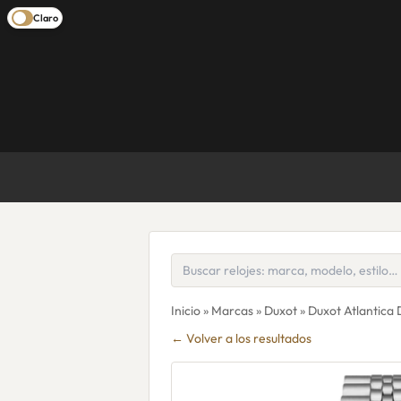
Claro
Inicio
»
Marcas
»
Duxot
» Duxot Atlantica
← Volver a los resultados