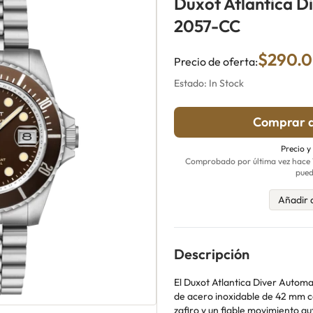
Duxot Atlantica D
2057-CC
$290.
Precio de oferta:
Estado: In Stock
Comprar a
Precio y
Comprobado por última vez hace 18
pued
Añadir 
Descripción
El Duxot Atlantica Diver Autom
de acero inoxidable de 42 mm c
zafiro y un fiable movimiento a