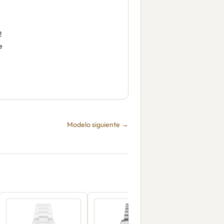
2
e
Modelo siguiente →