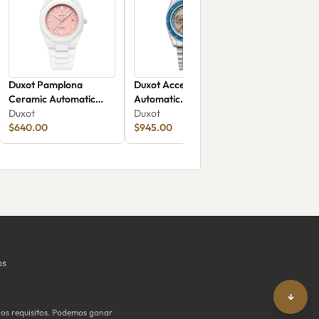
Duxot Pamplona
Duxot Accelero
Ceramic Automatic
Automatic
Limited Edition DX-
Duxot
Chronograph Luminara
Duxot
2078-11
$640.00
Limited Edition DX-
$945.00
2080-22
os
↓
os requisitos. Podemos ganar