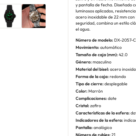
y pantalla de fecha. Diseñado c
luminosos aplicados, resistenci
acero inoxidable de 22 mm con h
seguridad, combina un estilo cl
el agua.
Número de modelo:
DX-2057-
Movimiento:
automático
Tamaño de caja (mm):
42.0
Género:
masculino
Material del bisel:
acero inoxida
Forma de la caja:
redondo
Tipo de cierre:
desplegable
Color:
Marrón
Complicaciones:
date
Cristal:
zafiro
Características de la esfera:
da
Indicadores de la esfera:
indica
Pantalla:
analógico
Número de rubíes:
21