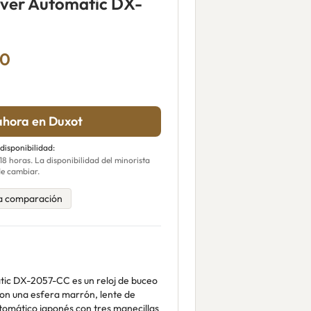
iver Automatic DX-
00
hora en Duxot
 disponibilidad:
 horas. La disponibilidad del minorista
e cambiar.
a comparación
atic DX-2057-CC es un reloj de buceo
on una esfera marrón, lente de
utomático japonés con tres manecillas